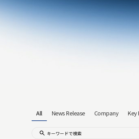
All
News Release
Company
Key 