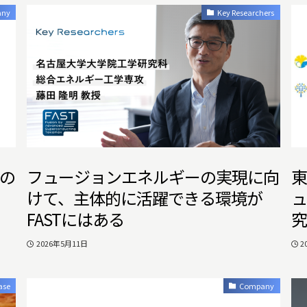
any
Key Researchers
設の
フュージョンエネルギーの実現に向
東
けて、主体的に活躍できる環境が
ュ
FASTにはある
究
2026年5月11日
2
ase
Company