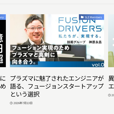
any
SLE Members
資に
プラズマに魅了されたエンジニアが
異
初め
語る、フュージョンスタートアップ
エ
という選択
2
2026年7月13日